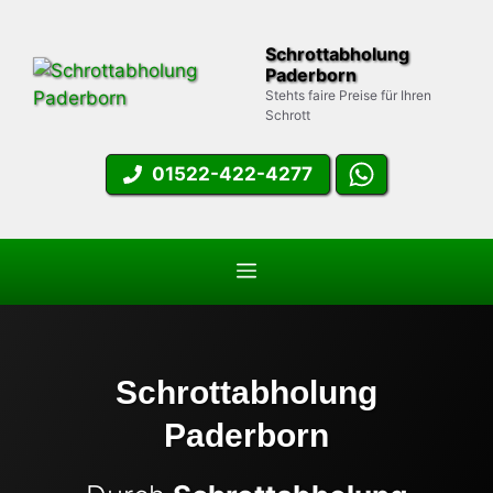
Zum
Inhalt
Schrottabholung
springen
Paderborn
Stehts faire Preise für Ihren
Schrott
01522-422-4277
Menü
Schrottabholung
Paderborn